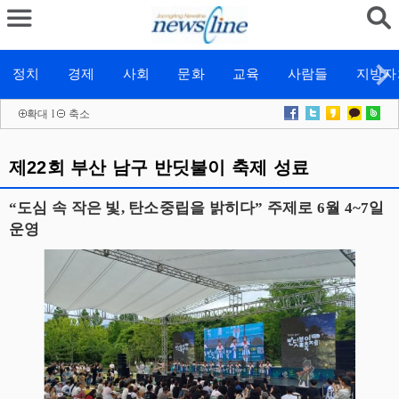
정치
경제
사회
문화
교육
사람들
지방자
확대
l
축소
제22회 부산 남구 반딧불이 축제 성료
“도심 속 작은 빛, 탄소중립을 밝히다” 주제로 6월 4~7일
운영