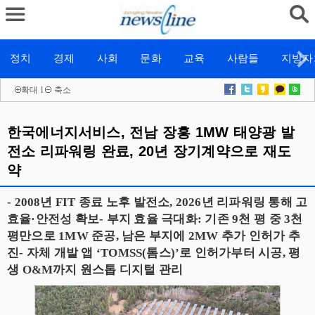
정치
경제
사회
문화
교육
사람들
지방자
확대
l
축소
한국에너지서비스, 전남 장흥 1MW 태양광 발
전소 리파워링 완료, 20년 장기계약으로 재도
약
- 2008년 FIT 종료 노후 발전소, 2026년 리파워링 통해 고
효율·안전성 확보- 부지 효율 극대화: 기존 9천 평 중 3천
평만으로 1MW 준공, 남은 부지에 2MW 추가 인허가 추
진- 자체 개발 앱 ‘TOMSS(톰스)’로 인허가부터 시공, 평
생 O&M까지 원스톱 디지털 관리