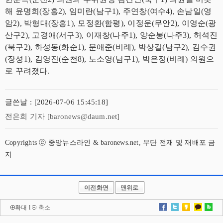
해 윤명희(장흥2), 임미란(남구1), 주연창(여수4), 손남일(영
암2), 박형대(장흥1), 모정환(함평), 이정운(무안2), 이영순(광
산구2), 고경애(서구3), 이재창(나주1), 양순봉(나주3), 허석진
(북구2), 하성동(화순1), 문애준(비례), 박상길(남구2), 김수권
(장성1), 김영진(순천8), 노소영(남구1), 박은정(비례) 의원으
로 꾸려졌다.
글쓴날 : [2026-07-06 15:45:18]
전은희 기자 [baronews@daum.net]
Copyrights ⓒ 중앙뉴스라인 & baronews.net, 무단 전재 및 재배포 금
지
이전화면
맨위로
확대
l
축소