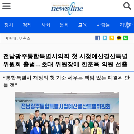
정치
경제
사회
문화
교육
사람들
지방자
확대
l
축소
전남광주통합특별시의회 첫 시청예산결산특별
위원회 출범…초대 위원장에 한춘옥 의원 선출
“통합특별시 재정의 첫 기준 세우는 책임 있는 예결위 만
들 것”