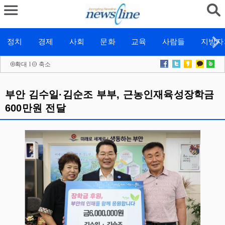
정치
경제
사회
문화
교육
사람들
지방자
확대
l
축소
부안 김수일·김순조 부부, 근농인재육성장학금
600만원 전달