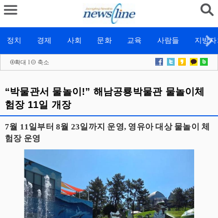
정치
경제
사회
문화
교육
사람들
지방자
확대
l
축소
“박물관서 물놀이!” 해남공룡박물관 물놀이체
험장 11일 개장
7월 11일부터 8월 23일까지 운영, 영유아 대상 물놀이 체
험장 운영