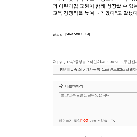
Copyrights ⓒ 중앙뉴스라인 & baronews.net, 무단
확대
l
축소
l
기사목록
l
프린트
l
스크랩하