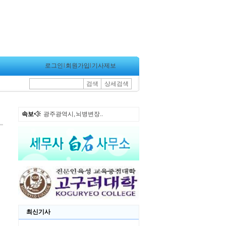
로그인
l
회원가입
l
기사제보
검색
상세검색
속보
광주광역시, 뇌병변장..
최신기사