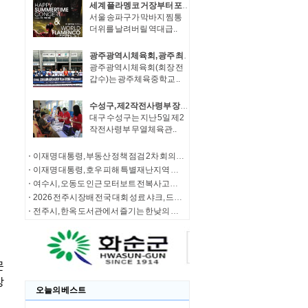
세계 플라멩코 거장부터 포레스텔라까지 롯데콘서트홀에…송파구, 25일 역대급 썸머 콘서트 연다!
서울 송파구가 막바지 찜통
더위를 날려버릴 역대급..
광주광역시체육회, 광주 최초 롤러 스피드 주니어 국가대표 선발
광주광역시체육회(회장 전
갑수)는 광주체육중학교 ..
수성구, 제2작전사령부 장병 대상 식중독 예방 캠페인
대구 수성구는 지난 5일 제2
작전사령부 무열체육관..
이재명 대통령, 부동산 정책 점검 2차 회의 주재
이재명 대통령, 호우 피해 특별재난지역 선포
여수시, 오동도 인근 모터보트 전복사고… 실종자 수색· 탑승자 가족 지원 총력
2026 전주시장배 전국 대회 성료 샤크, 드론축구 전국 최강팀 등극
전주시, 한옥 도서관에서 즐기는 한낮의 쉼표
오늘의 베스트