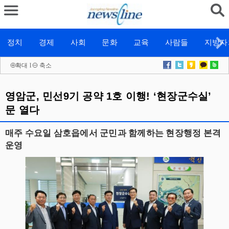
정치
경제
사회
문화
교육
사람들
지방자
확대
l
축소
영암군, 민선9기 공약 1호 이행! ‘현장군수실’
문 열다
매주 수요일 삼호읍에서 군민과 함께하는 현장행정 본격
운영