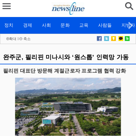
정치
경제
사회
문화
교육
사람들
지방자
확대
l
축소
완주군, 필리핀 미나시와 ‘원스톱’ 인력망 가동
필리핀 대표단 방문해 계절근로자 프로그램 협력 강화