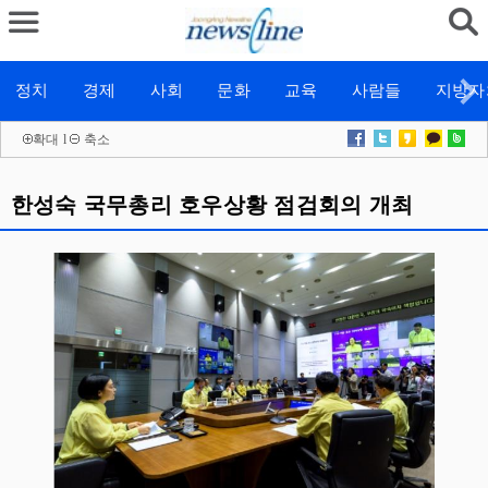
정치
경제
사회
문화
교육
사람들
지방자
확대
l
축소
한성숙 국무총리 호우상황 점검회의 개최