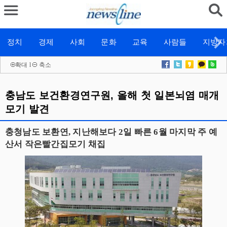
정치
경제
사회
문화
교육
사람들
지방자
확대
l
축소
충남도 보건환경연구원, 올해 첫 일본뇌염 매개
모기 발견
충청남도 보환연, 지난해보다 2일 빠른 6월 마지막 주 예
산서 작은빨간집모기 채집