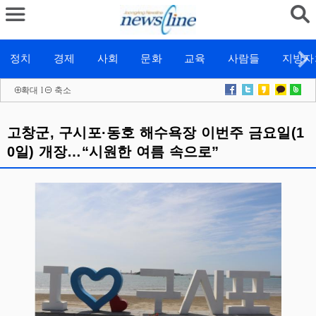
정치
경제
사회
문화
교육
사람들
지방자
확대
l
축소
고창군, 구시포·동호 해수욕장 이번주 금요일(1
0일) 개장…“시원한 여름 속으로”