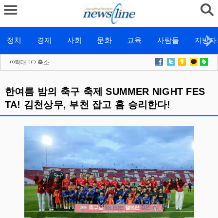
정치
경제
사회
문화
교육
사람들
지방자
확대
l
축소
한여름 밤의 축구 축제 SUMMER NIGHT FES
TA! 김천상무, 부천 잡고 홈 승리한다!