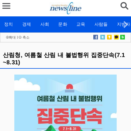
정치
경제
사회
문화
교육
사람들
지방자
확대
l
축소
산림청, 여름철 산림 내 불법행위 집중단속(7.1
~8.31)