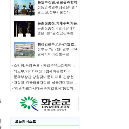
통일부 장관, 원로들과 함께 '한반도 평화공존 발전구상' 공감대 형성 방안 논의
정동영 통일부 장관은 8월 7
일 오전, 정부서울청사..
농촌진흥청, 기계수확 가능한 녹두 새 품종 '채흔' 현장 평가회
농촌진흥청 국립식량과학
원은 8월 5일 전남광주통..
행정안전부, 7.8~24일 호우 피해 특별재난지역 선포
정부는 7일, 7월 8일부터 24
일까지 이어진 호우로 ..
소방청, 폭염 속 휴・폐업 주유소 화재예방에 총력
외교부, '제8차 여성과 함께하는 평화 국제회의' 청년 서포터즈 모집
문체부 장관, 강원 찾아 문화·체육·관광 현장 소통 나서
경찰청 · 한국피해자학회 · 성균관대 '피해자 중심 사법개혁' 학술대회 개최
“청년 자립과 세대 공존의 길 모색” 통합위, '세대상생 자산 특별위원회' 출범
오늘의 베스트