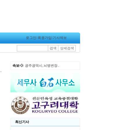
로그인
l
회원가입
l
기사제보
검색
상세검색
속보
광주광역시, 뇌병변장..
최신기사