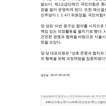
Copyrights ⓒ 중앙뉴스라인 & baronews.net, 무단
확대
l
축소
l
기사목록
l
프린트
l
스크랩하