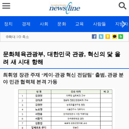
정치
경제
사회
문화
교육
사람들
지방자
확대
l
축소
문화체육관광부, 대한민국 관광, 혁신의 닻 올
려 새 시대 항해
최휘영 장관 주재 ‘케이-관광 혁신 전담팀’ 출범, 관광 분
야 민관 협력체 본격 가동